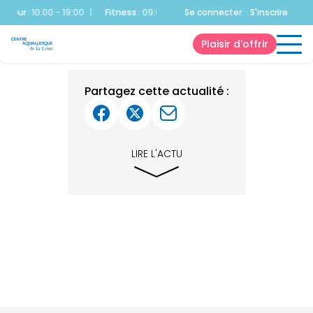
érieur
:
10:00 - 19:00
|
Fitness
:
09:00 - 20:00
Se connecter
|
Bassin Sportif
S'inscrire
:
10:00 -
Plaisir d'offrir
Partagez cette actualité :
LIRE L'ACTU